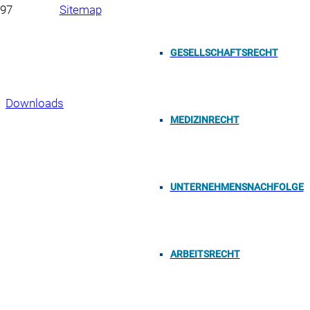
Sitemap
Impressum
GESELLSCHAFTSRECHT
Datenschutzerklärung
Downloads
MEDIZINRECHT
Copyright 2023, Neumüller & Partner mbB, Oberer
Bergauerplatz 1, 90402 Nürnberg
UNTERNEHMENSNACHFOLGE
ARBEITSRECHT