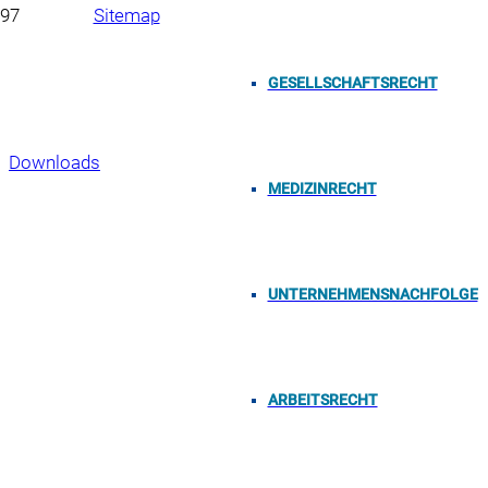
Sitemap
Impressum
GESELLSCHAFTSRECHT
Datenschutzerklärung
Downloads
MEDIZINRECHT
Copyright 2023, Neumüller & Partner mbB, Oberer
Bergauerplatz 1, 90402 Nürnberg
UNTERNEHMENSNACHFOLGE
ARBEITSRECHT