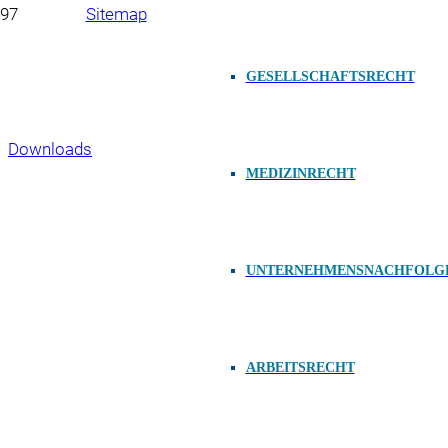
Sitemap
Impressum
GESELLSCHAFTSRECHT
Datenschutzerklärung
Downloads
MEDIZINRECHT
Copyright 2023, Neumüller & Partner mbB, Oberer
Bergauerplatz 1, 90402 Nürnberg
UNTERNEHMENSNACHFOLG
ARBEITSRECHT