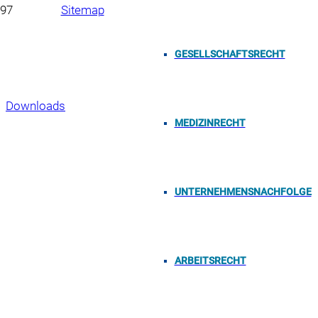
Sitemap
Impressum
GESELLSCHAFTSRECHT
Datenschutzerklärung
Downloads
MEDIZINRECHT
Copyright 2023, Neumüller & Partner mbB, Oberer
Bergauerplatz 1, 90402 Nürnberg
UNTERNEHMENSNACHFOLGE
ARBEITSRECHT