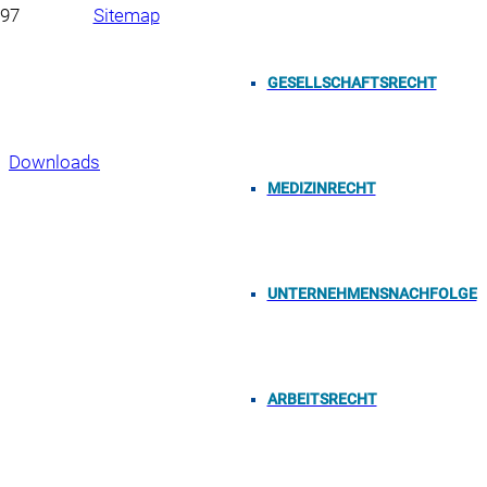
Sitemap
Impressum
GESELLSCHAFTSRECHT
Datenschutzerklärung
Downloads
MEDIZINRECHT
Copyright 2023, Neumüller & Partner mbB, Oberer
Bergauerplatz 1, 90402 Nürnberg
UNTERNEHMENSNACHFOLGE
ARBEITSRECHT