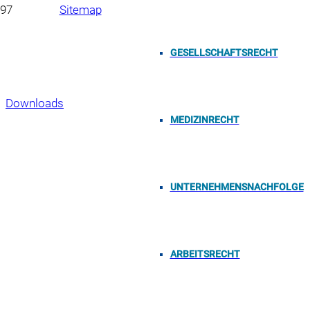
Sitemap
Impressum
GESELLSCHAFTSRECHT
Datenschutzerklärung
Downloads
MEDIZINRECHT
Copyright 2023, Neumüller & Partner mbB, Oberer
Bergauerplatz 1, 90402 Nürnberg
UNTERNEHMENSNACHFOLGE
ARBEITSRECHT